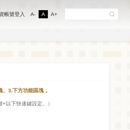
搜尋
資帳號登入
A-
A
A+
搜尋
塊、3.下方功能區塊 。
ft鍵+以下快速鍵設定。）