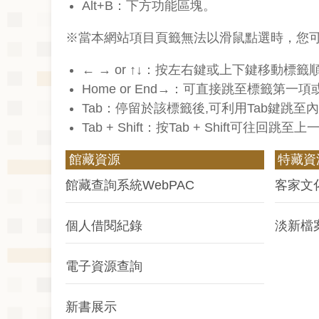
Alt+B：下方功能區塊。
※當本網站項目頁籤無法以滑鼠點選時，您
← → or ↑↓：按左右鍵或上下鍵移動標籤
Home or End→：可直接跳至標籤第一
Tab：停留於該標籤後,可利用Tab鍵跳至內
Tab + Shift：按Tab + Shift
館藏資源
特藏資
館藏查詢系統WebPAC
客家文
個人借閱紀錄
淡新檔
電子資源查詢
新書展示