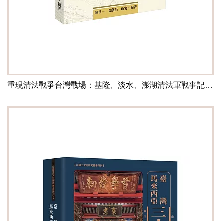
重現清法戰爭台灣戰場：基隆、淡水、澎湖清法軍戰事記錄比對