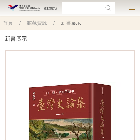
前
搜尋
客家文化發展中心
圖書資料中心
搜尋
選
往
主
首頁
館藏資源
新書展示
要
內
新書展示
容