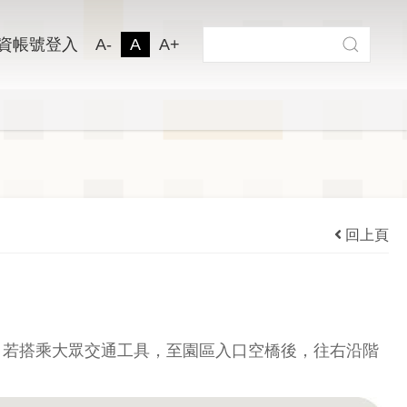
搜尋
資帳號登入
A-
A
A+
搜尋
回上頁
；若搭乘大眾交通工具，至園區入口空橋後，往右沿階