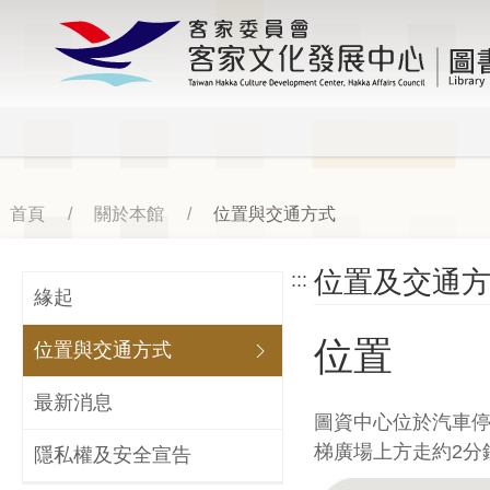
前
客家文化發展中心
往
圖書
主
要
內
容
首頁
關於本館
位置與交通方式
位置及交通
:::
緣起
位置
位置與交通方式
展開/收合
最新消息
圖資中心位於汽車
梯廣場上方走約2分
隱私權及安全宣告