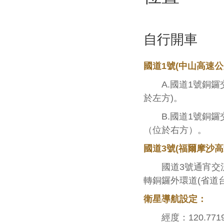
自行開車
國道1號(中山高速公
A.國道1號銅鑼交流
於左方)。
B.國道1號銅鑼交流
（位於右方）。
國道3號(福爾摩沙高
國道3號通宵交流道(
轉銅鑼外環道(省道台
衛星導航設定：
經度：120.77190