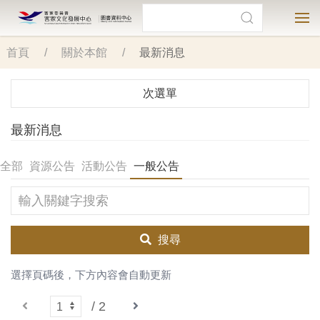
前
搜尋
客家文化發展中心
圖書資料中心
搜尋
選
往
主
首頁
關於本館
最新消息
要
內
次選單
容
最新消息
全部
資源公告
活動公告
一般公告
輸入關鍵字搜索
搜尋
選擇頁碼後，下方內容會自動更新
下一頁
/ 2