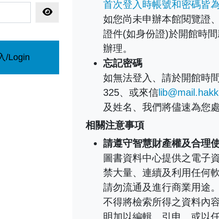
首次登入時帳號和密碼皆
顯示密碼
如您尚未申辦本館閱覽證、
證件(如身份證)於開館時
辦理。
/Login
忘記密碼
如無法登入、請於開館時間聯絡
325、或來信
lib@mail.hakk
及姓名、我們將儘速為您
相關注意事項
請遵守智慧財產權及合理
圖書資料中心提供之電子
禁大量、連續及利用任何
請勿流通及進行商業用途
不得將檢索所得之資料內
明加以編輯、引申、或以