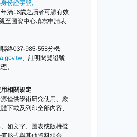
為身份證字號。
年滿16歲之讀者可憑有效
間親至圖資中心填寫申請表
037-985-558分機
a.gov.tw
、註明閱覽證號
處理。
使用相關規定
資源僅供學術研究使用、嚴
軟體下載及列印全部內容、
。
容、如文字、圖表或版權聲
任何形式與其他資料組合、