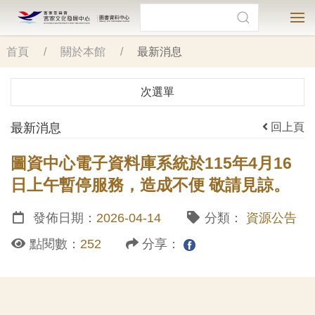
前
搜尋
客家文化發展中心
圖書資料中心
搜尋
選
往
主
首頁
關於本館
最新消息
要
內
次選單
容
最新消息
回上頁
圖資中心電子資料庫系統於115年4月16
日上午暫停服務，造成不便 敬請見諒。
發佈日期：
2026-04-14
分類：
資源公告
點閱數：
252
分享：