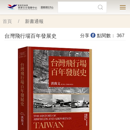
前
搜尋
客家文化發展中心
圖書資料中心
搜尋
選
往
主
首頁
新書通報
要
內
台灣飛行場百年發展史
分享
點閱數：
367
容